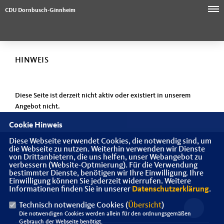
CDU Dornbusch-Ginnheim
HINWEIS
Diese Seite ist derzeit nicht aktiv oder existiert in unserem
Angebot nicht.
Cookie Hinweis
Diese Webseite verwendet Cookies, die notwendig sind, um
die Webseite zu nutzen. Weiterhin verwenden wir Dienste
Homepage des CDU Stadtbezirksverbandes Dornbusch
von Drittanbietern, die uns helfen, unser Webangebot zu
verbessern (Website-Optmierung). Für die Verwendung
bestimmter Dienste, benötigen wir Ihre Einwilligung. Ihre
Einwilligung können Sie jederzeit widerrufen. Weitere
IMPRESSUM
DATENSCHUTZ
KONTAKT
Informationen finden Sie in unserer
Datenschutzerklärung
.
Technisch notwendige Cookies (
Übersicht
)
CDU Frankfurt am Main
Die notwendigen Cookies werden allein für den ordnungsgemäßen
Gebrauch der Webseite benötigt.