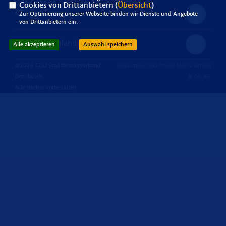
Cookies von Drittanbietern (
Übersicht
)
CDU in Hessen
Zur Optimierung unserer Webseite binden wir Dienste und Angebote
von Drittanbietern ein.
CDU Deutschlands
Alle akzeptieren
Auswahl speichern
@2026 CDU Stadtbezirksverband
Realisation: Sharkness Media GmbH
Dornbusch
& Co. KG
Alle Rechte vorbehalten.