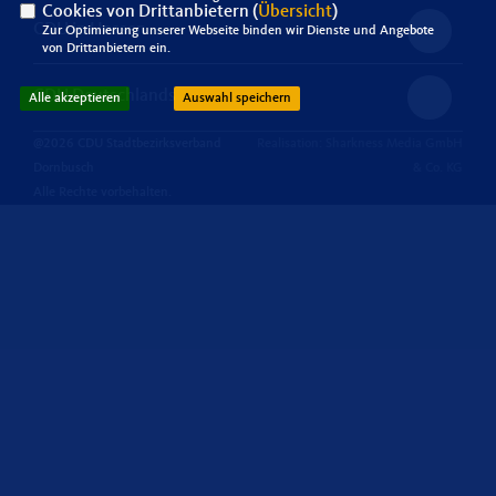
Cookies von Drittanbietern (
Übersicht
)
CDU in Hessen
Zur Optimierung unserer Webseite binden wir Dienste und Angebote
von Drittanbietern ein.
CDU Deutschlands
Alle akzeptieren
Auswahl speichern
@2026 CDU Stadtbezirksverband
Realisation: Sharkness Media GmbH
Dornbusch
& Co. KG
Alle Rechte vorbehalten.