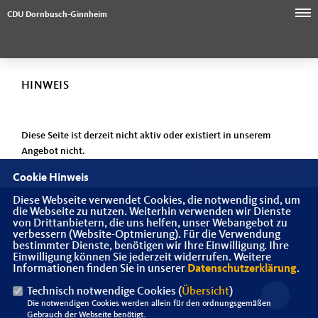
CDU Dornbusch-Ginnheim
HINWEIS
Diese Seite ist derzeit nicht aktiv oder existiert in unserem
Angebot nicht.
Cookie Hinweis
Diese Webseite verwendet Cookies, die notwendig sind, um
die Webseite zu nutzen. Weiterhin verwenden wir Dienste
Homepage des CDU Stadtbezirksverbandes Dornbusch
von Drittanbietern, die uns helfen, unser Webangebot zu
verbessern (Website-Optmierung). Für die Verwendung
bestimmter Dienste, benötigen wir Ihre Einwilligung. Ihre
Einwilligung können Sie jederzeit widerrufen. Weitere
IMPRESSUM
DATENSCHUTZ
KONTAKT
Informationen finden Sie in unserer
Datenschutzerklärung
.
Technisch notwendige Cookies (
Übersicht
)
CDU Frankfurt am Main
Die notwendigen Cookies werden allein für den ordnungsgemäßen
Gebrauch der Webseite benötigt.